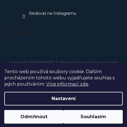
Sledovat na Instagramu
Facebook
Copyright 2026
PBSHOP.CZ
. Všechna práva vyhrazena.
Upravit
nastavení cookies
Tento web používá soubory cookie. Dalším
Grafický návrh vytvořil a na Shoptet implementoval
Tomáš Hlad
&
techka s.r.o.
procházením tohoto webu vyjadřujete souhlas s
jejich používáním.
Více informací zde
.
Vytvořil Shoptet
Nastavení
Odmítnout
Souhlasím