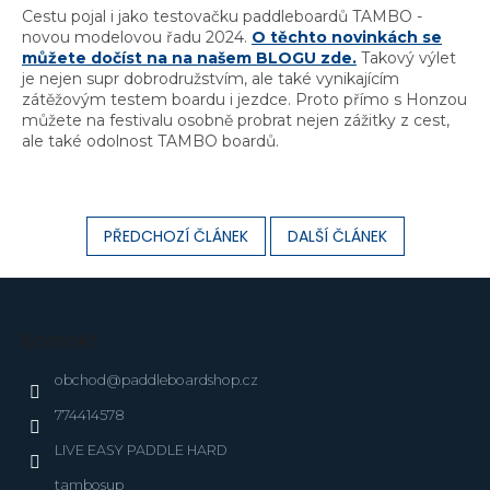
Cestu pojal i jako testovačku paddleboardů TAMBO -
novou modelovou řadu 2024.
O těchto novinkách se
můžete dočíst na na našem BLOGU zde.
Takový výlet
je nejen supr dobrodružstvím, ale také vynikajícím
zátěžovým testem boardu i jezdce. Proto přímo s Honzou
můžete na festivalu osobně probrat nejen zážitky z cest,
ale také odolnost TAMBO boardů.
PŘEDCHOZÍ ČLÁNEK
DALŠÍ ČLÁNEK
Z
á
p
Kontakt
a
t
obchod
@
paddleboardshop.cz
í
774414578
LIVE EASY PADDLE HARD
tambosup