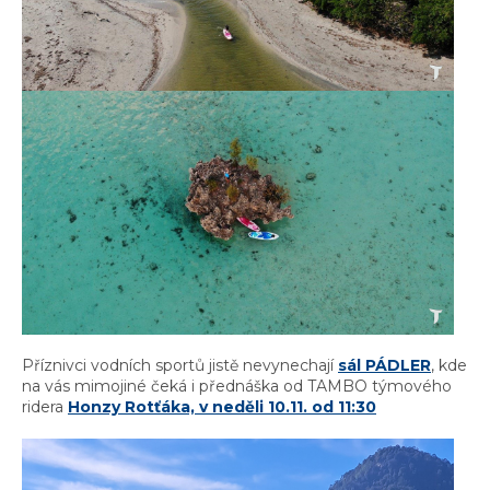
Příznivci vodních sportů jistě nevynechají
sál PÁDLER
, kde
na vás mimojiné čeká i přednáška od TAMBO týmového
ridera
Honzy Rotťáka, v neděli 10.11. od 11:30