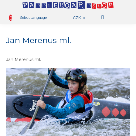
.
OBCHOD
Přejít
na
Select Language
CZK
obsah
PŮJČOVNA
N
K
AKTIVITY
Jan Merenus ml.
BLOG
TAMBO
Jan Merenus ml.
TEAM
RADY
A
TIPY
KONTAKT