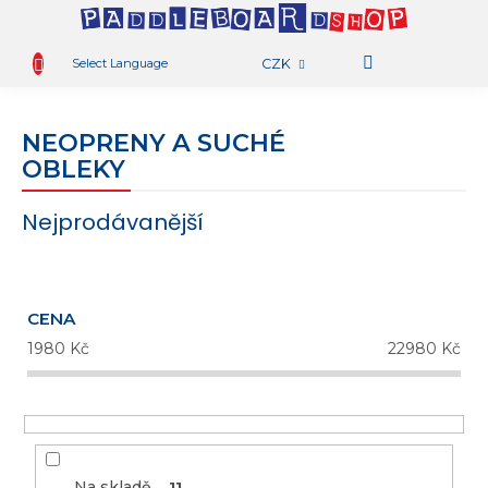
.
OBCHOD
Přejít
na
Select Language
CZK
obsah
PŮJČOVNA
N
K
AKTIVITY
NEOPRENY A SUCHÉ
OBLEKY
BLOG
TAMBO
Nejprodávanější
TEAM
RADY
A
TIPY
CENA
1980
Kč
22980
Kč
KONTAKT
Na skladě
11