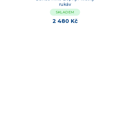
rukáv
SKLADEM
2 480 Kč