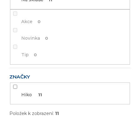
Akce
0
Novinka
0
Tip
0
ZNAČKY
Hiko
11
Položek k zobrazení:
11
V
ý