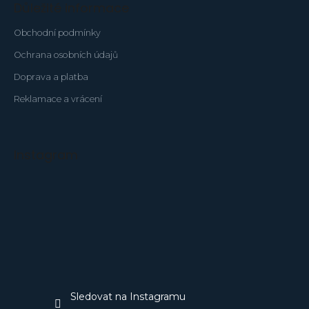
Důležité informace
i
s
Obchodní podmínky
u
Ochrana osobních údajů
Doprava a platba
Reklamace a vrácení
Instagram
Sledovat na Instagramu