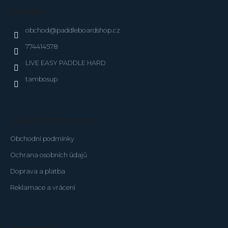
p
Kontakt
a
t
obchod
@
paddleboardshop.cz
í
774414578
LIVE EASY PADDLE HARD
tambosup
Důležité informace
Obchodní podmínky
Ochrana osobních údajů
Doprava a platba
Reklamace a vrácení