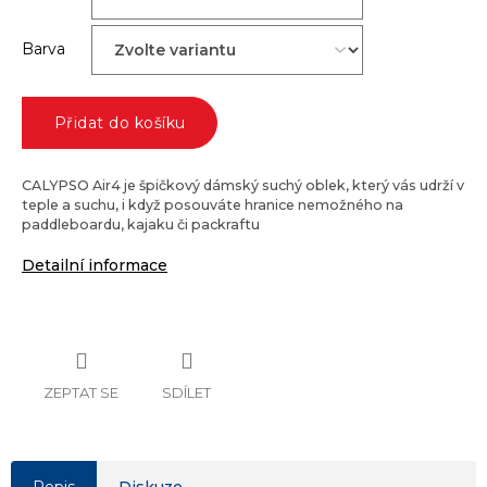
Barva
Přidat do košíku
CALYPSO Air4 je špičkový dámský suchý oblek, který vás udrží v
teple a suchu, i když posouváte hranice nemožného na
paddleboardu, kajaku či packraftu
Detailní informace
ZEPTAT SE
SDÍLET
Popis
Diskuze