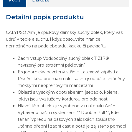
Detailní popis produktu
CALYPSO Air4 je špičkový dámský suchý oblek, který vás
udrží v teple a suchu, i když posouváte hranice
nemožného na paddleboardu, kajaku či packraftu.
Zadní vstup Voděodolný suchý oblek TIZIP®
navržený pro extrémní pádlování
Ergonomicky navržený střih + Latexová zápěstí a
těsnění krku pro maximální sucho jsou dále chráněny
měkkými neoprenovými manžetami
Oblasti s vysokým opotřebením (sedadlo, kolena,
lokty) jsou vyztuženy kordurou pro odolnost
Hlavní tělo obleku je vyrobeno z materiálu Air4+
Vybaveno naším systémem "" Double Pull "", kde
tahání vpředu na pasových záložkách současně
utáhne přední i zadní část a poté je zajištěno pomocí