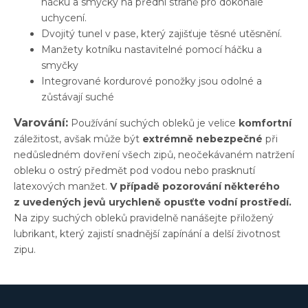
háčku a smyčky na přední straně pro dokonalé
uchycení.
Dvojitý tunel v pase, který zajišťuje těsné utěsnění.
Manžety kotníku nastavitelné pomocí háčku a
smyčky
Integrované kordurové ponožky jsou odolné a
zůstávají suché
Varování:
Používání suchých obleků je velice
komfortní
záležitost, avšak může být
extrémně nebezpečné
při
nedůsledném dovření všech zipů, neočekávaném natržení
obleku o ostrý předmět pod vodou nebo prasknutí
latexových manžet.
V případě pozorování některého
z uvedených jevů urychleně opusťte vodní prostředí.
Na zipy suchých obleků pravidelně nanášejte přiložený
lubrikant, který zajistí snadnější zapínání a delší životnost
zipu.
Z
á