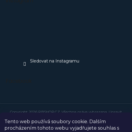
Instagram
Sledovat na Instagramu
Facebook
Copyright 2026
PBSHOP.CZ
. Všechna práva vyhrazena.
Upravit
nastavení cookies
Tento web používá soubory cookie. Dalším
Grafický návrh vytvořil a na Shoptet implementoval
Tomáš Hlad
&
techka s.r.o.
procházením tohoto webu vyjadřujete souhlas s