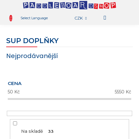
.
OBCHOD
Přejít
na
Select Language
CZK
obsah
PŮJČOVNA
N
K
AKTIVITY
SUP DOPLŇKY
BLOG
Nejprodávanější
TAMBO
TEAM
RADY
CENA
A
TIPY
50
Kč
5550
Kč
KONTAKT
Na skladě
33