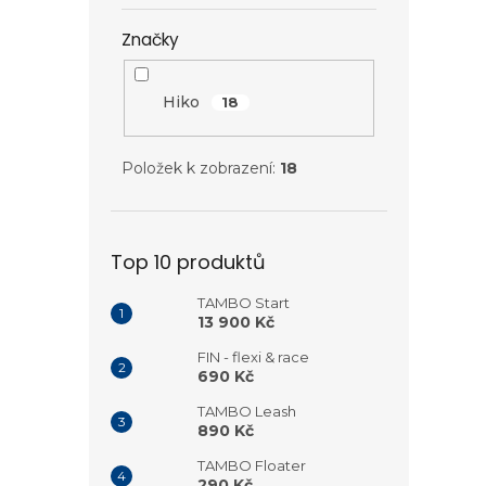
Značky
Hiko
18
Položek k zobrazení:
18
Top 10 produktů
TAMBO Start
13 900 Kč
FIN - flexi & race
690 Kč
TAMBO Leash
890 Kč
TAMBO Floater
290 Kč