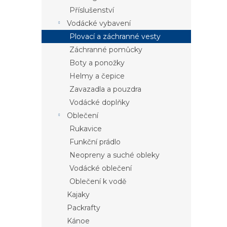
Příslušenství
Vodácké vybavení
Plovací a záchranné vesty
Záchranné pomůcky
Boty a ponožky
Helmy a čepice
Zavazadla a pouzdra
Vodácké doplňky
Oblečení
Rukavice
Funkční prádlo
Neopreny a suché obleky
Vodácké oblečení
Oblečení k vodě
Kajaky
Packrafty
Kánoe