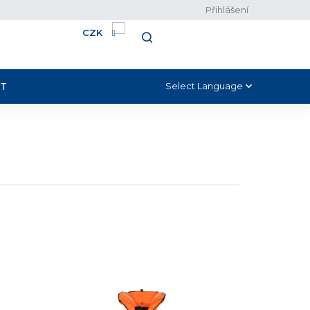
Přihlášení
CZK
NÁKUPNÍ
HLEDAT
KOŠÍK
T
Select Language
▼