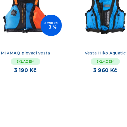
3 290 Kč
–3 %
MIKMAQ plovací vesta
Vesta Hiko Aquatic
SKLADEM
SKLADEM
3 190 Kč
3 960 Kč