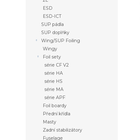
i
2L
a
s
ESD
n
p
e
ESD-ICT
r
l
SUP pádla
o
SUP doplňky
d
Wing/SUP Foiling
u
k
Wingy
t
Foil sety
ů
série CF V2
série HA
série HS
série MA
série APF
Foil boardy
Přední křídla
Masty
Zadní stabilizátory
Fuselage