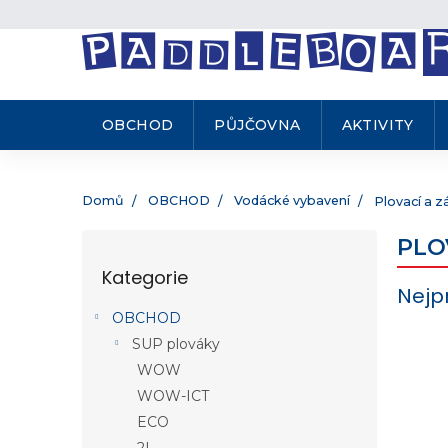
.
Přejít
na
obsah
OBCHOD
PŮJČOVNA
AKTIVITY
Domů
OBCHOD
Vodácké vybavení
Plovací a z
P
PLO
o
Kategorie
Přeskočit
s
Nejp
kategorie
t
OBCHOD
r
SUP plováky
a
n
WOW
V
n
WOW-ICT
ý
í
ECO
p
p