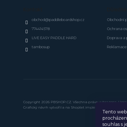
a
Kontakt
Důležit
t
í
obchod
@
paddleboardshop.cz
Obchodní 
774414578
Ochrana os
LIVE EASY PADDLE HARD
Doprava a 
tambosup
Reklamace 
Copyright 2026
PBSHOP.CZ
. Všechna práva vyhrazena.
Uprav
Grafický návrh vytvořil a na Shoptet implementoval
Tomáš H
Tento web 
procházen
souhlas s 