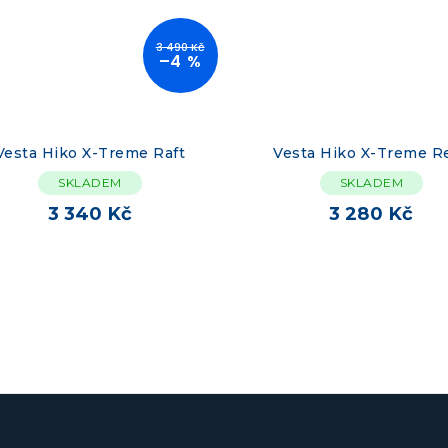
3 490 Kč
–4 %
Vesta Hiko X-Treme Raft
Vesta Hiko X-Treme R
SKLADEM
SKLADEM
3 340 Kč
3 280 Kč
O
v
l
á