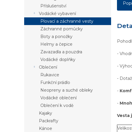
Pop
Příslušenství
Vodácké vybavení
Plovací a záchranné vesty
Deta
Záchranné pomůcky
Boty a ponožky
Pohodln
Helmy a čepice
Zavazadla a pouzdra
- Vhod
Vodácké doplňky
- Výho
Oblečení
Rukavice
- Dotaž
Funkční prádlo
Neopreny a suché obleky
-
Komf
Vodácké oblečení
-
Mnoho
Oblečení k vodě
Kajaky
Vesta 
Packrafty
Velikos
Kánoe