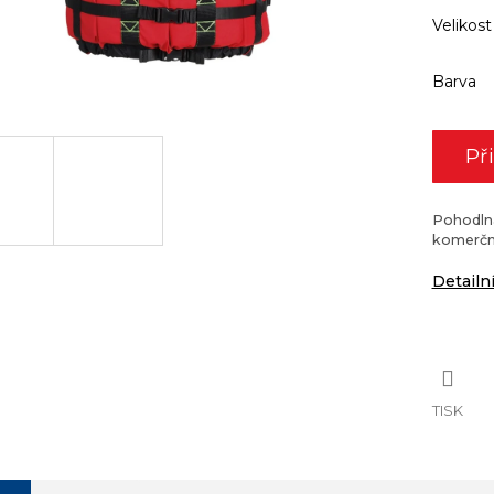
Velikost
Barva
Př
Pohodlná
komerční
Detailn
TISK