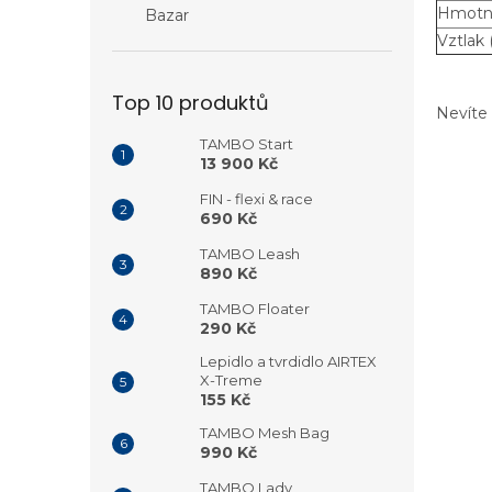
Hmotno
Bazar
Vztlak 
Top 10 produktů
Nevíte 
TAMBO Start
13 900 Kč
FIN - flexi & race
690 Kč
TAMBO Leash
890 Kč
TAMBO Floater
290 Kč
Lepidlo a tvrdidlo AIRTEX
X-Treme
155 Kč
TAMBO Mesh Bag
990 Kč
TAMBO Lady