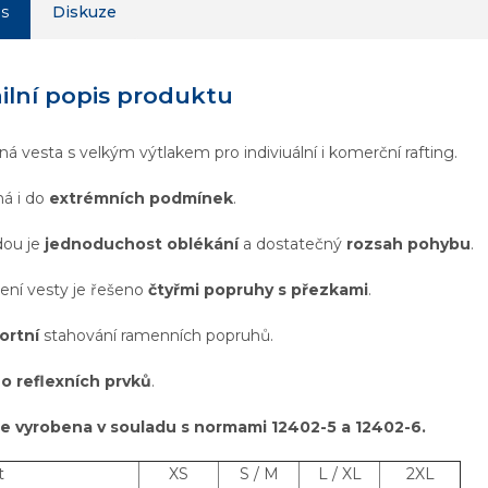
is
Diskuze
ilní popis produktu
á vesta s velkým výtlakem pro indiviuální i komerční rafting.
ná i do
extrémních podmínek
.
dou je
jednoduchost oblékání
a dostatečný
rozsah pohybu
.
ení vesty je řešeno
čtyřmi popruhy s přezkami
.
ortní
stahování ramenních popruhů.
 reflexních prvků
.
je vyrobena v souladu s normami 12402-5 a 12402-6.
t
XS
S / M
L / XL
2XL