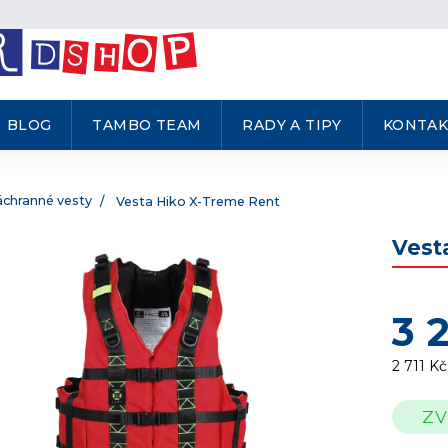
BLOG
TAMBO TEAM
RADY A TIPY
KONTAK
áchranné vesty
Vesta Hiko X-Treme Rent
Vest
3 
2 711 K
Měrná
ZV
cena: