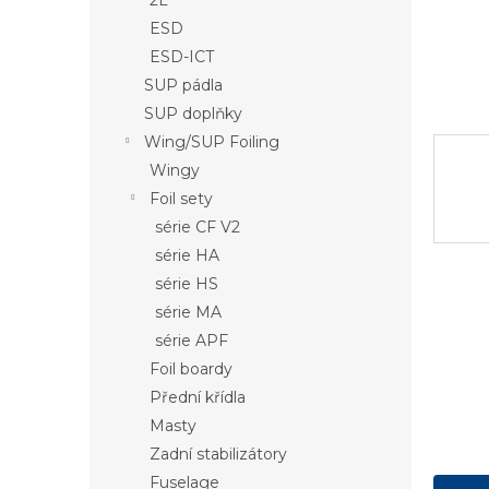
2L
a
ESD
n
e
ESD-ICT
l
SUP pádla
SUP doplňky
Wing/SUP Foiling
Wingy
Foil sety
série CF V2
série HA
série HS
série MA
série APF
Foil boardy
Přední křídla
Masty
Zadní stabilizátory
Fuselage