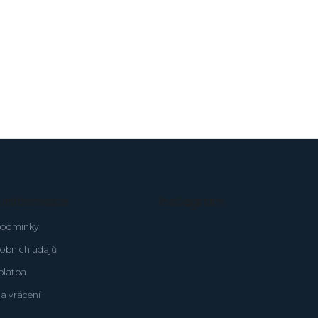
é informace
Instagram
podmínky
obních údajů
platba
a vrácení