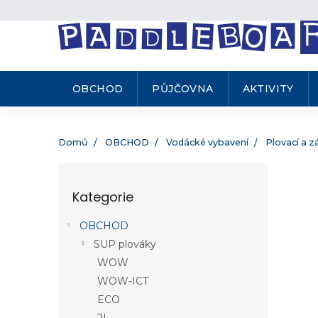
.
Přejít
na
obsah
OBCHOD
PŮJČOVNA
AKTIVITY
Domů
OBCHOD
Vodácké vybavení
Plovací a z
P
o
Kategorie
Přeskočit
s
kategorie
t
OBCHOD
r
SUP plováky
a
n
WOW
n
WOW-ICT
í
ECO
p