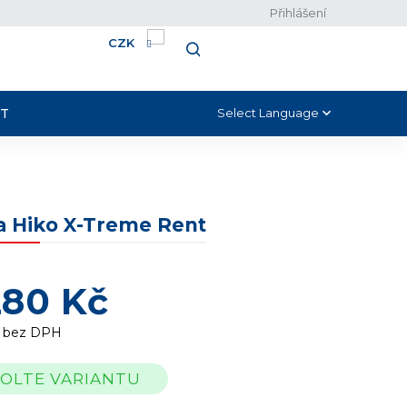
Přihlášení
CZK
NÁKUPNÍ
HLEDAT
KOŠÍK
T
Select Language
▼
a Hiko X-Treme Rent
280 Kč
č bez DPH
OLTE VARIANTU