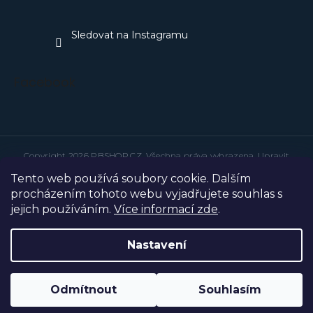
Sledovat na Instagramu
Facebook
Copyright 2026
PBSHOP.CZ
. Všechna práva vyhrazena.
Upravit
nastavení cookies
Tento web používá soubory cookie. Dalším
Grafický návrh vytvořil a na Shoptet implementoval
Tomáš Hlad
&
techka s.r.o.
procházením tohoto webu vyjadřujete souhlas s
jejich používáním.
Více informací zde
.
Vytvořil Shoptet
Nastavení
Odmítnout
Souhlasím