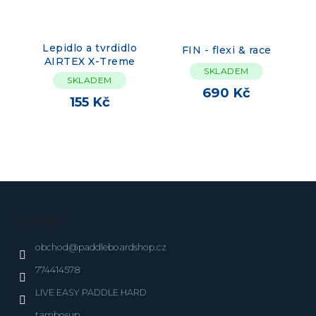
Lepidlo a tvrdidlo
FIN - flexi & race
AIRTEX X-Treme
SKLADEM
SKLADEM
690 Kč
155 Kč
Z
á
p
Kontakt
a
t
obchod
@
paddleboardshop.cz
í
774414578
LIVE EASY PADDLE HARD
tambosup