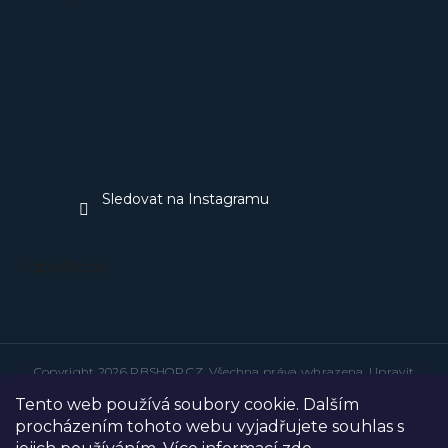
Sledovat na Instagramu
Facebook
Copyright 2026
PBSHOP.CZ
. Všechna práva vyhrazena.
Upravit
nastavení cookies
Tento web používá soubory cookie. Dalším
Grafický návrh vytvořil a na Shoptet implementoval
Tomáš Hlad
&
techka s.r.o.
procházením tohoto webu vyjadřujete souhlas s