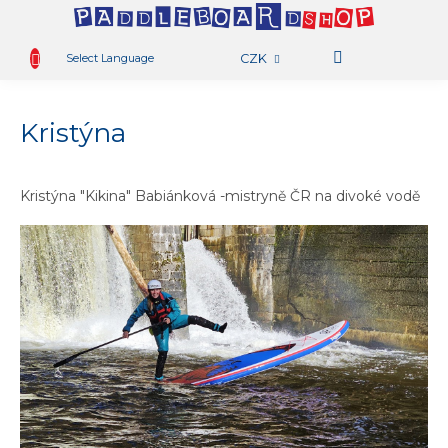
.
OBCHOD
Přejít
na
Select Language
CZK
obsah
PŮJČOVNA
N
K
AKTIVITY
Kristýna
BLOG
TAMBO
Kristýna "Kikina" Babiánková -mistryně ČR na divoké vodě
TEAM
RADY
A
TIPY
KONTAKT