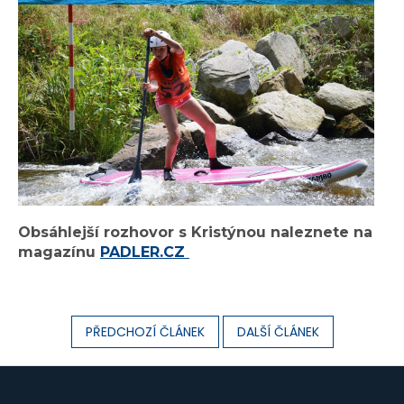
Obsáhlejší rozhovor s Kristýnou naleznete na
magazínu
PADLER.CZ
PŘEDCHOZÍ ČLÁNEK
DALŠÍ ČLÁNEK
Z
á