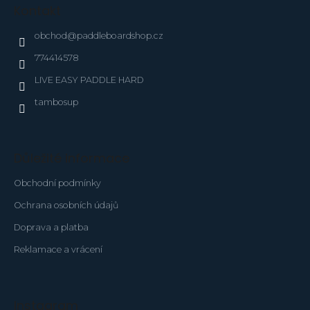
p
Kontakt
a
t
obchod
@
paddleboardshop.cz
í
774414578
LIVE EASY PADDLE HARD
tambosup
Důležité informace
Obchodní podmínky
Ochrana osobních údajů
Doprava a platba
Reklamace a vrácení
Instagram