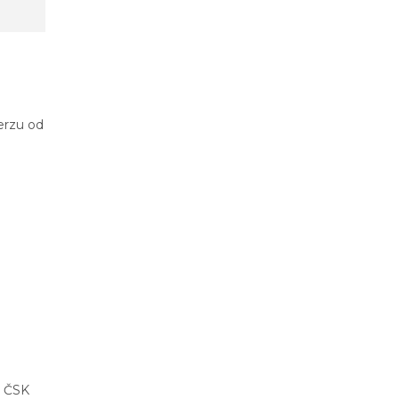
verzu od
i ČSK