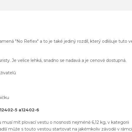
amená "No Reflex" a to je také jediný rozdíl, který odlišuje tuto 
risty. Je velice lehká, snadno se nadavá a je cenově dostupná.
živatelů
ičku
 12402-5 a12402-6
 musí mít plovací vestu o nosnosti nejméně 6,12 kg, v kategorii
adší může s touto vestou startovat na jakémkoliv závodě v rámc