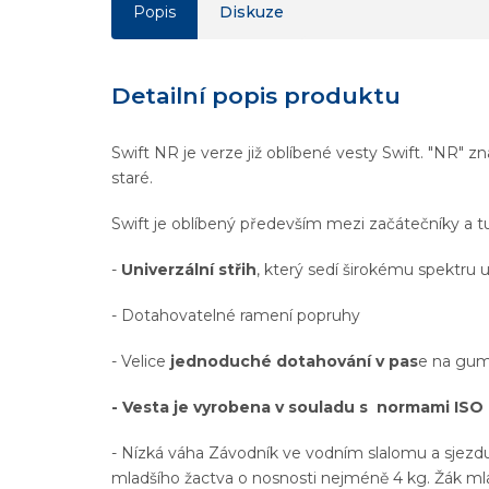
Popis
Diskuze
Detailní popis produktu
Swift NR je verze již oblíbené vesty Swift. "NR" zn
staré.
Swift je oblíbený především mezi začátečníky a tu
-
Univerzální střih
, který sedí širokému spektru u
- Dotahovatelné ramení popruhy
- Velice
jednoduché dotahování v pas
e na gum
- Vesta je vyrobena v souladu s normami ISO
- Nízká váha Závodník ve vodním slalomu a sjezdu
mladšího žactva o nosnosti nejméně 4 kg. Žák ml