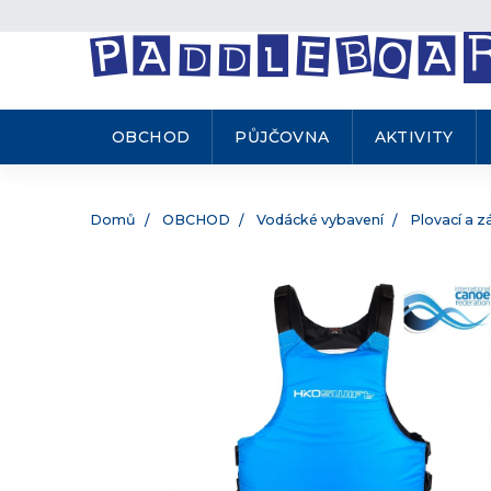
.
Přejít
na
obsah
OBCHOD
PŮJČOVNA
AKTIVITY
Domů
OBCHOD
Vodácké vybavení
Plovací a z