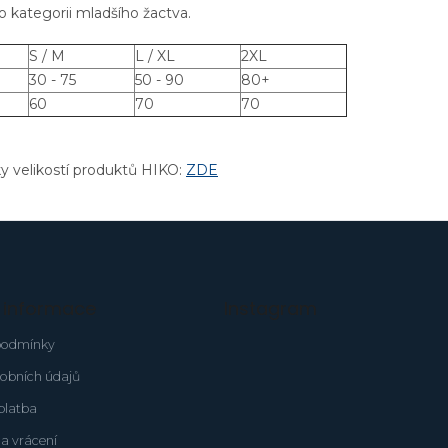
o kategorii mladšího žactva.
S / M
L / XL
2XL
30 - 75
50 - 90
80+
60
70
70
ky velikostí produktů HIKO:
ZDE
é informace
Instagram
podmínky
obních údajů
platba
a vrácení