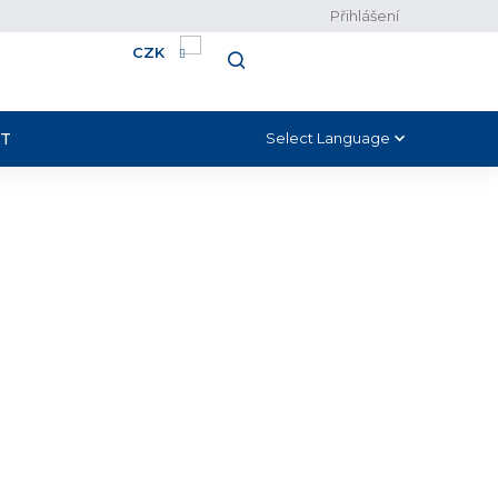
Přihlášení
CZK
NÁKUPNÍ
HLEDAT
KOŠÍK
T
Select Language
▼