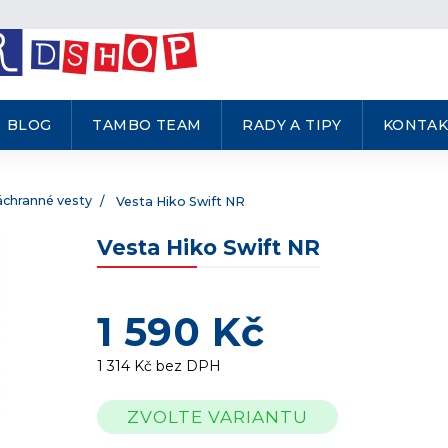
BLOG
TAMBO TEAM
RADY A TIPY
KONTAK
áchranné vesty
Vesta Hiko Swift NR
Vesta Hiko Swift NR
1 590 Kč
1 314 Kč bez DPH
Měrná
ZVOLTE VARIANTU
cena: