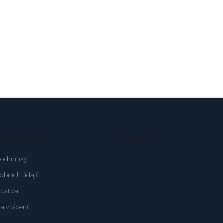
é informace
Instagram
podmínky
obních údajů
platba
a vrácení