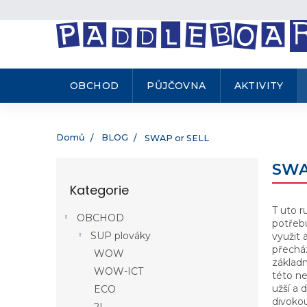
.
Přejít
na
obsah
OBCHOD
PŮJČOVNA
AKTIVITY
Domů
BLOG
SWAP or SELL
P
SWA
o
Kategorie
Přeskočit
s
kategorie
t
T uto r
OBCHOD
r
potřebu
SUP plováky
a
využit 
přecház
n
WOW
základ
n
WOW-ICT
této ne
í
užší a 
ECO
p
divokou