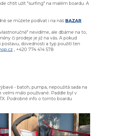
ude chtít užít "surfing" na malém boardu. A
ně se můžete podívat i na náš
BAZAR
.
"vlastnoručně" nevidíme, ale dbáme na to,
y či prodeje je již na vás. A pokud
 postavu, dovednosti a typ použití ten
hop.cz
,
+420 774 414 578
 výbavě - batoh, pumpa, nepoužitá sada na
 velmi málo používané. Paddle byl v
STX.
Podrobné info o tomto boardu