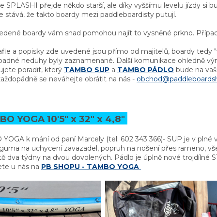
 SPLASHI přejde někdo starší, ale díky vyššímu levelu jízdy si b
e stává, že takto boardy mezi paddleboardisty putují.
edené boardy vám snad pomohou najít to vysněné prkno. Případ
fie a popisky zde uvedené jsou přímo od majitelů, boardy tedy 
ípadné neduhy byly zaznamenané. Další komunikace ohledně výměn
jete poradit, který
TAMBO SUP
a
TAMBO PÁDLO
bude na vaši
každopádně se neváhejte obrátit na nás -
obchod@paddleboards
O YOGA 10'5" x 32" x 4,8"
YOGA k mání od paní Marcely (tel:
602 343 366)- SUP je v plné
 guma na uchycení zavazadel, popruh na nošení přes rameno, vše
ě dva týdny na dvou dovolených. Pádlo je úplně nové trojdílné 
ete u nás na
PB SHOPU - TAMBO YOGA