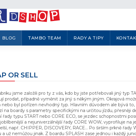
BLOG
TAMBO TEAM
RADY A TIPY
KONTAK
P OR SELL
ubriku jsme založili pro ty z vás, kdo by jste potřebovali jiný typ
jí prodat, případně vyměnit za jiný s někým jiným. Okrajová mo
a nebo byl pořízen nevhodný typ. Hlavním důvodem ale bývá to, že
í na boardy s parametry specifickými na určitou jízdu, přesněji de
ní řady typu START nebo CORE ECO, se jezdec schopnostmi po
joblíbenější a nejuniverzálnější řady CORE WOW, vyprofiluje na je
delší, např. CHIPPER, DISCOVERY, RACE... Po širším prkně řady W
 a už nemůžou jinak. Z boardu SPLASH zase jednou i každý junio