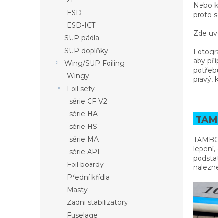
2L
a
Nebo ke
ESD
n
proto s
e
ESD-ICT
Zde uv
l
SUP pádla
SUP doplňky
Fotogra
aby př
Wing/SUP Foiling
potřebu
Wingy
pravý, 
Foil sety
série CF V2
série HA
TAMB
série HS
série MA
TAMBO 
lepení,
série APF
podstat
Foil boardy
nalezn
Přední křídla
Masty
Zadní stabilizátory
Fuselage