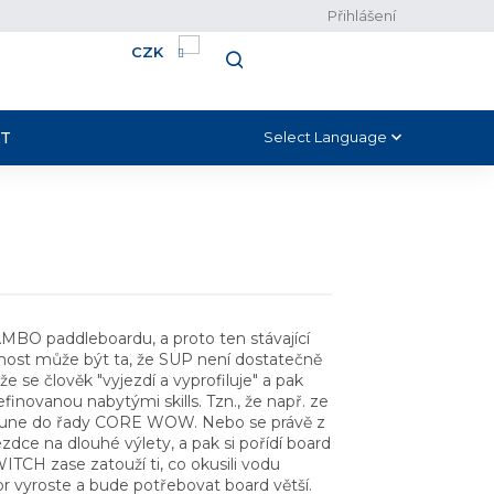
Přihlášení
CZK
NÁKUPNÍ
HLEDAT
KOŠÍK
T
Select Language
▼
 TAMBO paddleboardu, a proto ten stávající
žnost může být ta, že SUP není dostatečně
 se člověk "vyjezdí a vyprofiluje" a pak
finovanou nabytými skills. Tzn., že např. ze
sune do řady CORE WOW. Nebo se právě z
zdce na dlouhé výlety, a pak si pořídí board
ITCH zase zatouží ti, co okusili vodu
r vyroste a bude potřebovat board větší.