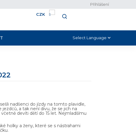
Přihlášení
CZK
NÁKUPNÍ
HLEDAT
KOŠÍK
T
Select Language
▼
022
sešli nadšenci do jízdy na tomto plavidle,
jezdců, a tak není divu, že se jich na
včetně devíti dětí do 15 let. Nejmladšímu
aké holky a ženy, které se s nástrahami
ičku.