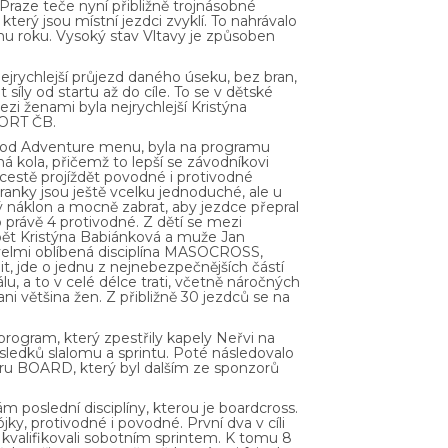
 Praze teče nyní přibližně trojnásobné
který jsou místní jezdci zvyklí. To nahrávalo
u roku. Vysoký stav Vltavy je způsoben
jrychlejší průjezd daného úseku, bez bran,
 síly od startu až do cíle. To se v dětské
i ženami byla nejrychlejší Kristýna
PORT ČB.
ek od Adventure menu, byla na programu
ná kola, přičemž to lepší se závodníkovi
po cestě projíždět povodné i protivodné
ranky jsou ještě vcelku jednoduché, ale u
ý náklon a mocně zabrat, aby jezdce přepral
o právě 4 protivodné. Z dětí se mezi
pět Kristýna Babiánková a muže Jan
 velmi oblíbená disciplína MASOCROSS,
, jde o jednu z nejnebezpečnějších částí
u, a to v celé délce trati, včetně náročných
ni většina žen. Z přibližně 30 jezdců se na
 program, který zpestřily kapely Neřvi na
sledků slalomu a sprintu. Poté následovalo
varu BOARD, který byl dalším ze sponzorů
 poslední disciplíny, kterou je boardcross.
ójky, protivodné i povodné. První dva v cíli
e kvalifikovali sobotním sprintem. K tomu 8