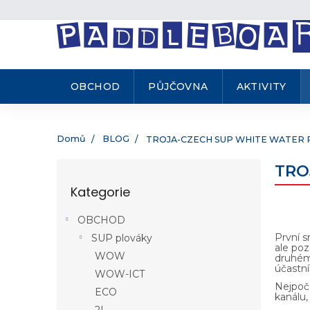
.
Přejít
na
obsah
OBCHOD
PŮJČOVNA
AKTIVITY
Domů
BLOG
TROJA-CZECH SUP WHITE WATER 
P
TRO
o
Kategorie
Přeskočit
s
kategorie
t
OBCHOD
r
První s
SUP plováky
a
ale poz
n
WOW
druhém 
účastní
n
WOW-ICT
í
Nejpoče
ECO
kanálu,
p