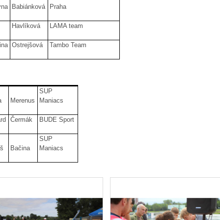
ýna
Babiánková
Praha
Havlíková
LAMA team
ina
Ostrejšová
Tambo Team
SUP
a
Merenus
Maniacs
rd
Čermák
BUDE Sport
SUP
š
Bačina
Maniacs