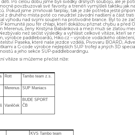
 dětí. Po celou dobu jsme byli svědky drsných soubojů, ale je pot
mocně povzbuzovali své favority a trenéři vymýšleli taktiku jak na
ů. Pokud jsme zmiňovali fairplay, tak je zde potřeba ještě přip
il z druhého místa poté co neudržel závodní nadšení a část trat
kal výhodu nad svými soupeři na protivodné brance. Byl to ze z
P komunitě jsou fér chlapi, kteří dokážou přiznat chybu a před
an Merenus, ženy Kristýna Babiánková a mezi muži se zlatou me
Nezbývalo než sečíst výsledky a vyhlásit celkové vítěze, kteří s
m, výrobce paddleboardů, Hiko.cz – výrobce vodáckého oblečení,
atelství Paseka, které naše jezdce vzdělá, Pivovaru BOARD, Adv
kami a G-code výrobce nejlepších SUP trofejí a jiných 3D special
anoistů a jeho sekce SUP-paddleboardingu.
ní vítěze si můžeme přečíst níže:
a
Rott
Tambo team z.s.
Merenus
SUP Maniacs
BUDE SPORT
š
Vaněček
ČB
KVS Tambo team