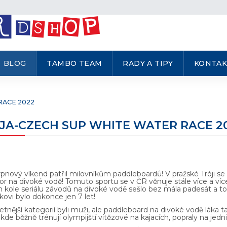
BLOG
TAMBO TEAM
RADY A TIPY
KONTAK
RACE 2022
JA-CZECH SUP WHITE WATER RACE 2
rpnový víkend patřil milovníkům paddleboardů! V pražské Tróji se 
or na divoké vodě! Tomuto sportu se v ČR věnuje stále více a více 
kole seriálu závodů na divoké vodě sešlo bez mála padesát a to 
kovi bylo dokonce jen 7 let!
tnější kategorií byli muži, ale paddleboard na divoké vodě láka t
 kde běžně trénují olympijští vítězové na kajacích, popraly na jedn