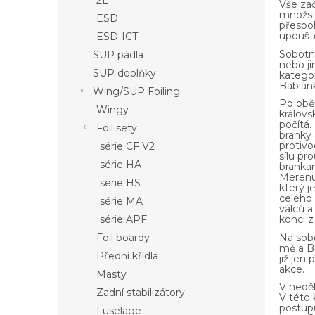
2L
Vše zač
a
množstv
ESD
n
přespo
e
upouště
ESD-ICT
l
Sobotní
SUP pádla
nebo ji
SUP doplňky
kategor
Babián
Wing/SUP Foiling
Po oběd
Wingy
královs
počítá.
Foil sety
branky 
protivo
série CF V2
sílu pr
série HA
branka
Merenus
série HS
který j
celého 
série MA
válců a
série APF
konci z
Na sobo
Foil boardy
mě a Bi
Přední křídla
již jen
akce.
Masty
V neděl
Zadní stabilizátory
V této 
postupu
Fuselage