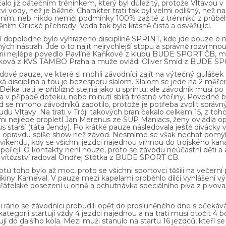
alo již pátečním tréninkem, který byl důležitý, protože Vltavou v
í vody, než je běžné. Charakter trati tak byl velmi odlišný, než na 
lním, neb nikdo neměl podmínky 100% zažité z tréninků z průběh
ním Orlické přehrady. Voda tak byla krásně čistá a osvěžující.
 dopoledne bylo vyhrazeno disciplíně SPRINT, kde jde pouze o ne
ných nástrah. Jde o to najít nejrychlejší stopu a správně rozvrhnout
ii nejlépe povedlo Pavlíně Kaňkové z klubu BUDE SPORT ČB, mez
ková z KVS TAMBO Praha a muže ovládl Oliver Šmíd z BUDE S
ové pauze, ve které si mohli závodníci zajít na výtečný guláš
ká disciplína a tou je bezesporu slalom. Slalom se jede na 2 měře
 Délka trati je přibližně stejná jako u sprintu, ale závodník musí 
a v případě doteku, nebo minutí sbírá trestné vteřiny. Povodné b
d se mnoho závodníků zapotilo, protože je potřeba zvolit správn
oudu Vltavy. Na trati v Tróji takových bran čekalo celkem 15, z toh
mi nejlépe propletl Jan Merenus ze SUP Maniacs, ženy ovládla o
 starší (táta Jendy). Po krátké pauze následovala ještě divácky
e opravdu spíše show než závod. Nesmíme se však nechat pomýlit
víkendu, kdy se všichni jezdci najednou vrhnou do trojského kanál
 peřejí. O kontakty není nouze, proto se závodu neúčastní děti a a
 vítězství radoval Ondřej Štětka z BUDE SPORT ČB.
tu toho bylo až moc, proto se všichni sportovci těšili na večerní
kiny Karneval. V pauze mezi kapelami proběhlo dílčí vyhlášení vý
 přátelské posezení u ohně a ochutnávka speciálního piva z pivo
i ráno se závodníci probudili opět do prosluněného dne s očekávám
kategorii startují vždy 4 jezdci najednou a na trati musí otočit 4 b
jí do dalšího kola. Mezi muži stanulo na startu 16 jezdců, kteří s