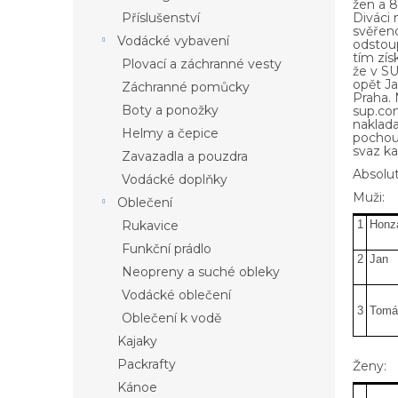
žen a 8
Příslušenství
Diváci 
svěřenc
Vodácké vybavení
odstoup
tím zís
Plovací a záchranné vesty
že v SU
opět J
Záchranné pomůcky
Praha. 
Boty a ponožky
sup.co
naklad
Helmy a čepice
pochout
svaz k
Zavazadla a pouzdra
Absolut
Vodácké doplňky
Muži:
Oblečení
Rukavice
1
Honz
Funkční prádlo
2
Jan
Neopreny a suché obleky
Vodácké oblečení
3
Tomá
Oblečení k vodě
Kajaky
Packrafty
Ženy:
Kánoe