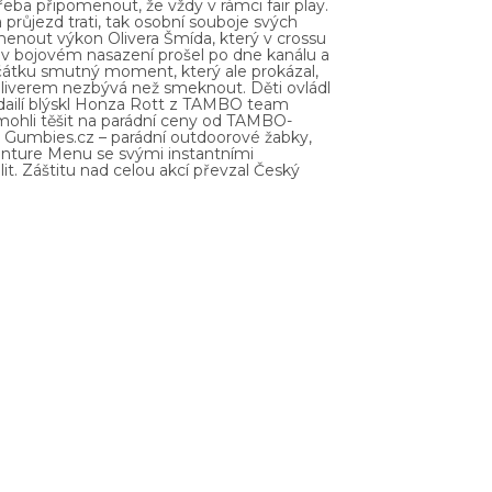
řeba připomenout, že vždy v rámci fair play.
 průjezd trati, tak osobní souboje svých
omenout výkon Olivera Šmída, který v crossu
i v bojovém nasazení prošel po dne kanálu a
ačátku smutný moment, který ale prokázal,
 Oliverem nezbývá než smeknout. Děti ovládl
dailí blýskl Honza Rott z TAMBO team
e mohli těšit na parádní ceny od TAMBO-
 Gumbies.cz – parádní outdoorové žabky,
enture Menu se svými instantními
it. Záštitu nad celou akcí převzal Český