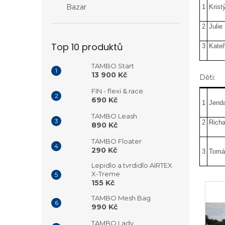
Bazar
1
Krist
2
Julie
Top 10 produktů
3
Kateř
TAMBO Start
13 900 Kč
Děti:
FIN - flexi & race
690 Kč
1
Jend
TAMBO Leash
2
Richa
890 Kč
TAMBO Floater
290 Kč
3
Tomá
Lepidlo a tvrdidlo AIRTEX
X-Treme
155 Kč
TAMBO Mesh Bag
990 Kč
TAMBO Lady