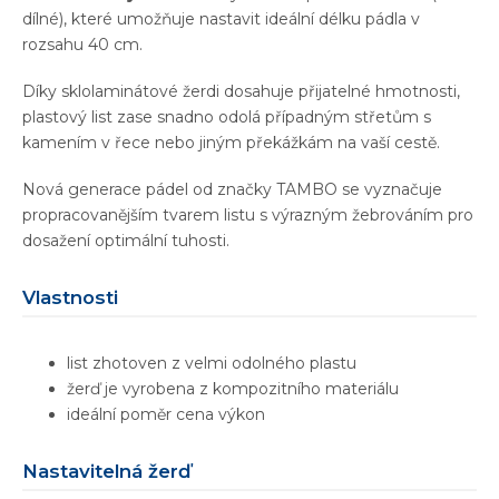
dílné), které umožňuje nastavit ideální délku pádla v
rozsahu 40 cm.
Díky sklolaminátové žerdi dosahuje přijatelné hmotnosti,
plastový list zase snadno odolá případným střetům s
kamením v řece nebo jiným překážkám na vaší cestě.
Nová generace pádel od značky TAMBO se vyznačuje
propracovanějším tvarem listu s výrazným žebrováním pro
dosažení optimální tuhosti.
Vlastnosti
list zhotoven z velmi odolného plastu
žerď je vyrobena z kompozitního materiálu
ideální poměr cena výkon
Nastavitelná žerď