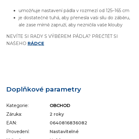
umožňuje nastavení pádla v rozmezí od 125–165 cm
je dostatečně tuhá, aby přenesla vaši sílu do záběru,
ale zase mírně zapruží, aby nezničila vaše klouby
NEVÍTE SI RADY S VÝBĚREM PÁDLA? PŘEČTĚT SI
NAŠEHO
RÁDCE
Doplňkové parametry
Kategorie
:
OBCHOD
Záruka
:
2 roky
EAN
:
0640816836082
Provedení
:
Nastavitelné