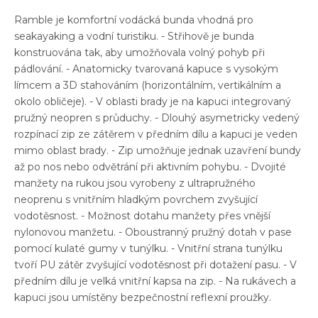
Ramble je komfortní vodácká bunda vhodná pro
seakayaking a vodní turistiku. - Střihově je bunda
konstruována tak, aby umožňovala volný pohyb při
pádlování. - Anatomicky tvarovaná kapuce s vysokým
límcem a 3D stahováním (horizontálním, vertikálním a
okolo obličeje). - V oblasti brady je na kapuci integrovaný
pružný neopren s průduchy. - Dlouhý asymetricky vedený
rozpínací zip ze zátěrem v předním dílu a kapuci je veden
mimo oblast brady. - Zip umožňuje jednak uzavření bundy
až po nos nebo odvětrání při aktivním pohybu. - Dvojité
manžety na rukou jsou vyrobeny z ultrapružného
neoprenu s vnitřním hladkým povrchem zvyšující
vodotěsnost. - Možnost dotahu manžety přes vnější
nylonovou manžetu. - Oboustranný pružný dotah v pase
pomocí kulaté gumy v tunýlku. - Vnitřní strana tunýlku
tvoří PU zátěr zvyšující vodotěsnost při dotažení pasu. - V
předním dílu je velká vnitřní kapsa na zip. - Na rukávech a
kapuci jsou umístěny bezpečnostní reflexní proužky.