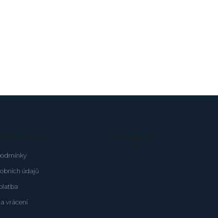
é informace
Instagram
podmínky
obních údajů
platba
a vrácení