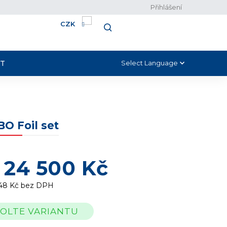
Přihlášení
CZK
NÁKUPNÍ
HLEDAT
KOŠÍK
T
Select Language
▼
O Foil set
d
24 500 Kč
48 Kč
bez DPH
OLTE VARIANTU