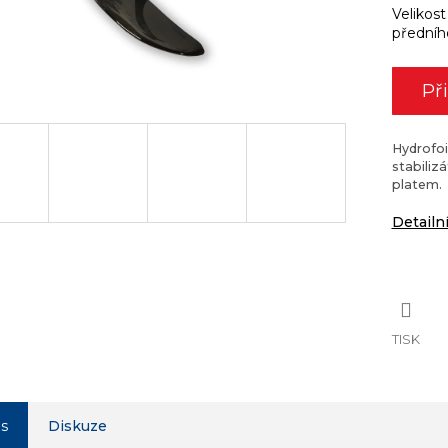
Velikost
předního
Př
Hydrofoi
stabiliz
platem.
Detailn
TISK
is
Diskuze