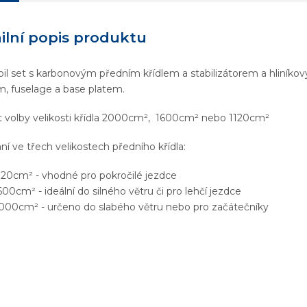
ilní popis produktu
il set s karbonovým předním křídlem a stabilizátorem a hliníko
, fuselage a base platem.
volby velikosti křídla 2000cm
²
, 1600cm
²
nebo 1120cm
²
ní ve třech velikostech předního křídla:
120cm
² - vhodné pro pokročilé jezdce
600cm
²
- ideální do silného větru či pro lehčí jezdce
000cm
²
- určeno do slabého větru nebo pro začátečníky