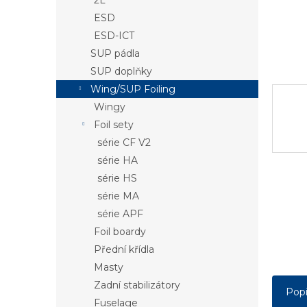
2L
a
ESD
n
e
ESD-ICT
l
SUP pádla
SUP doplňky
Wing/SUP Foiling
Wingy
Foil sety
série CF V2
série HA
série HS
série MA
série APF
Foil boardy
Přední křídla
Masty
Zadní stabilizátory
Pop
Fuselage