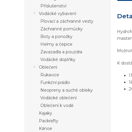
Příslušenství
Vodácké vybavení
Deta
Plovací a záchranné vesty
Záchranné pomůcky
Hydrofo
Boty a ponožky
mastem
Helmy a čepice
Možnot 
Zavazadla a pouzdra
Vodácké doplňky
K dostá
Oblečení
Rukavice
1
1
Funkční prádlo
2
Neopreny a suché obleky
Vodácké oblečení
Oblečení k vodě
Kajaky
Packrafty
Kánoe