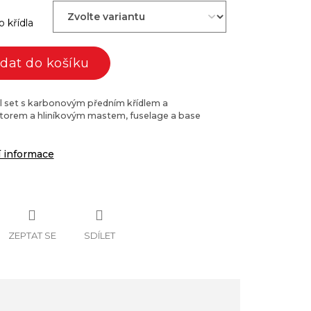
 křídla
idat do košíku
l set s karbonovým předním křídlem a
átorem a hliníkovým mastem, fuselage a base
í informace
ZEPTAT SE
SDÍLET