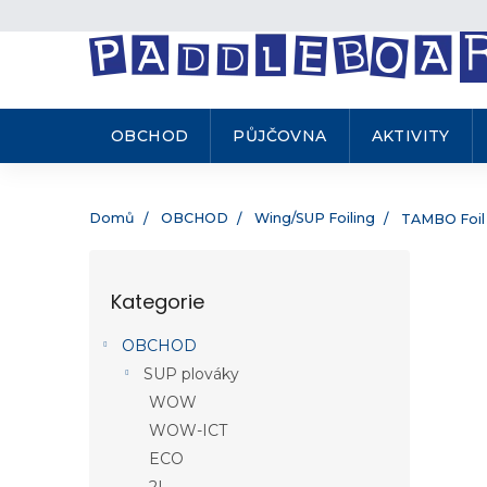
.
Přejít
na
obsah
OBCHOD
PŮJČOVNA
AKTIVITY
Domů
OBCHOD
Wing/SUP Foiling
TAMBO Foil
P
o
Kategorie
Přeskočit
s
kategorie
t
OBCHOD
r
SUP plováky
a
n
WOW
n
WOW-ICT
í
ECO
p