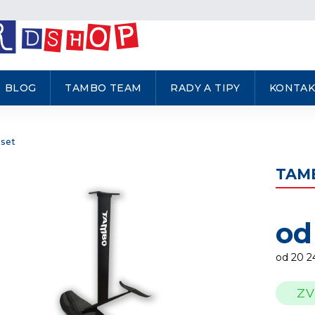
BLOG
TAMBO TEAM
RADY A TIPY
KONTAK
 set
TAMB
o
od
20 2
Měrná
ZV
cena: