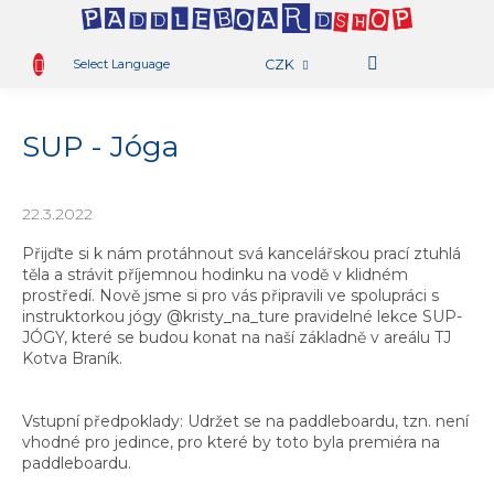
.
OBCHOD
Přejít
na
Select Language
CZK
obsah
PŮJČOVNA
N
K
AKTIVITY
SUP - Jóga
BLOG
TAMBO
22.3.2022
TEAM
Přijďte si k nám protáhnout svá kancelářskou prací ztuhlá
těla a strávit příjemnou hodinku na vodě v klidném
RADY
prostředí. Nově jsme si pro vás připravili ve spolupráci s
A
instruktorkou jógy @kristy_na_ture pravidelné lekce SUP-
TIPY
JÓGY, které se budou konat na naší základně v areálu TJ
Kotva Braník.
KONTAKT
Vstupní předpoklady: Udržet se na paddleboardu, tzn. není
vhodné pro jedince, pro které by toto byla premiéra na
paddleboardu.